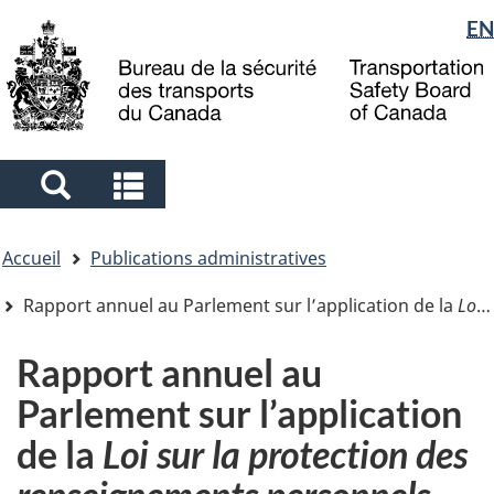
Sélection
EN
Skip
Skip
Passer
to
to
à
de
main
"About
la
la
content
government"
version
langue
HTML
simplifiée
Search
Search
and
and
Vous
menus
menus
Accueil
Publications administratives
êtes
ici
Rapport annuel au Parlement sur l’application de la
Loi sur la protection des renseignements personnels
Rapport annuel au
Parlement sur l’application
de la
Loi sur la protection des